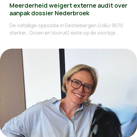
Meerderheid weigert externe audit over
aanpak dossier Nederbroek
De voltallige oppositie in Destelbergen (cd&v 9070
sterker., Groen en Vooruit) eiste op de voorbije...