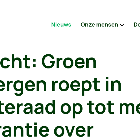
Nieuws
Onze mensen
D
icht: Groen
rgen roept in
eraad op tot m
antie over