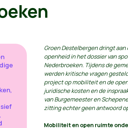
oeken
Groen Destelbergen dringt aan 
en
openheid in het dossier van spor
edige
Nederbroeken. Tijdens de gem
werden kritische vragen gesteld
project op mobiliteit en de ope
ken,
juridische kosten en de inspraa
van Burgemeester en Schepenen 
sief
zitting echter geen antwoord o
,
d
Mobiliteit en open ruimte onde