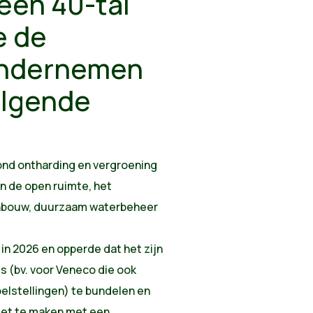
een 40-tal
e de
ondernemen
olgende
ond ontharding en vergroening
n de open ruimte, het
inbouw, duurzaam waterbeheer
in 2026 en opperde dat het zijn
s (bv. voor Veneco die ook
oelstellingen) te bundelen en
et te maken met een