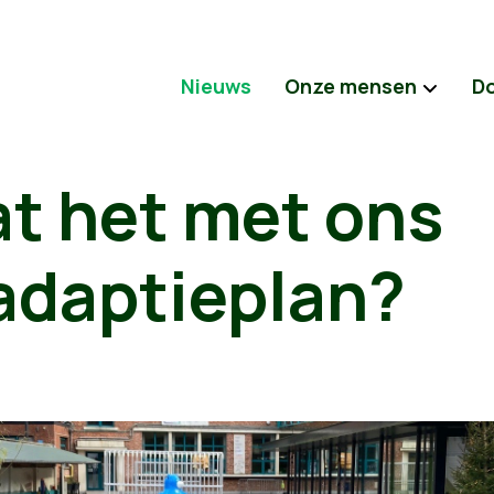
Nieuws
Onze mensen
D
at het met ons
adaptieplan?