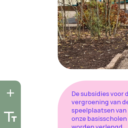
De subsidies voor 
vergroening van d
speelplaatsen van
onze basisscholen
worden verlengd.