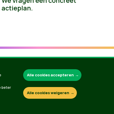
We vragen een concreet
actieplan.
Groen.be
Alle cookies accepteren
e
e beter
Alle cookies weigeren
Contact
Privacybeleid