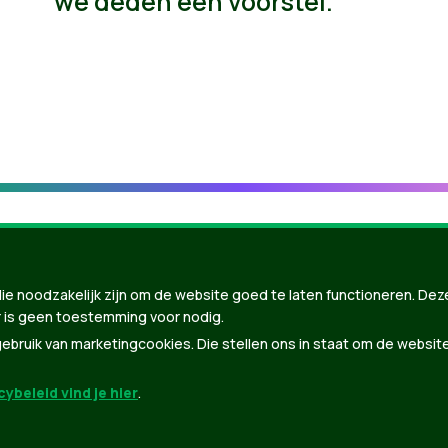
we deden een voorstel.
ie noodzakelijk zijn om de website goed te laten functioneren. Dez
 is geen toestemming voor nodig.
bruik van marketingcookies. Die stellen ons in staat om de websit
ybeleid vind je hier
.
nBuilder
| Gebouwd door
Tectonica