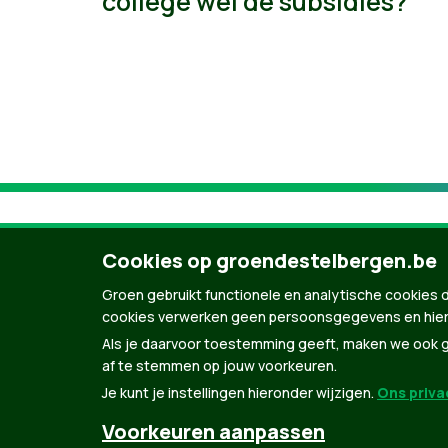
college wel de subsidies?
Cookies op groendestelbergen.be
Groen gebruikt functionele en analytische cookies d
cookies verwerken geen persoonsgegevens en hier
Als je daarvoor toestemming geeft, maken we ook ge
af te stemmen op jouw voorkeuren.
Je kunt je instellingen hieronder wijzigen.
Ons privac
© Copyright Groen 2026 | Gemaakt met
Natio
Voorkeuren aanpassen