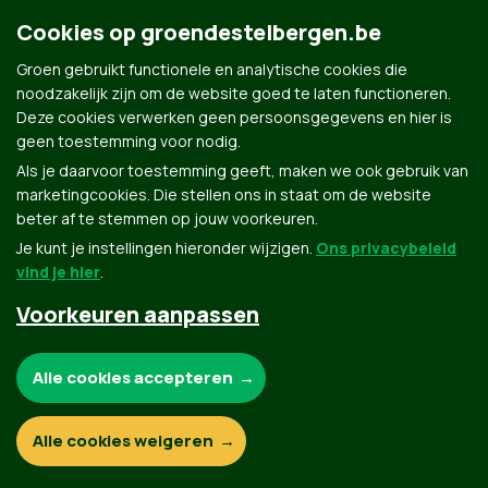
Cookies op groendestelbergen.be
Groen gebruikt functionele en analytische cookies die
noodzakelijk zijn om de website goed te laten functioneren.
Deze cookies verwerken geen persoonsgegevens en hier is
Groen.be
geen toestemming voor nodig.
Als je daarvoor toestemming geeft, maken we ook gebruik van
marketingcookies. Die stellen ons in staat om de website
Contact
Privacybeleid
beter af te stemmen op jouw voorkeuren.
Je kunt je instellingen hieronder wijzigen.
Ons privacybeleid
© Copyright Groen 2026 | Gemaakt met
NationBuilder
| Gebouwd door
Tectonica
vind je hier
.
Voorkeuren aanpassen
Noodzakelijke cookies:
Alle cookies accepteren
Functionele en analytische cookies:
Alle cookies weigeren